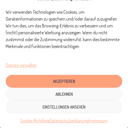
Ich bin zertifiziertes Mitglied der Systemischen Gesellschaft
Wir verwenden Technologien wie Cookies, um
e.V.
Geräteinformationen zu speichern und/oder darauf zuzugreifen.
Wir tun dies, um das Browsing-Erlebnis zu verbessern und um
(nicht) personalisierte Werbung anzuzeigen. Wenn du nicht
zustimmst oder die Zustimmung widerrufst, kann dies bestimmte
WEITER ZU MEINER ARBEITSWEISE
Merkmale und Funktionen beeinträchtigen.
Dienste verwalten
AKZEPTIEREN
ABLEHNEN
EINSTELLUNGEN ANSEHEN
Cookie-Richtlinie
Datenschutzerklärung
Impressum
Impressum
Datenschutzerklärung
Kontakt